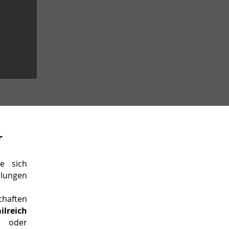
r
ie sich
llungen
haften
ilreich
r oder