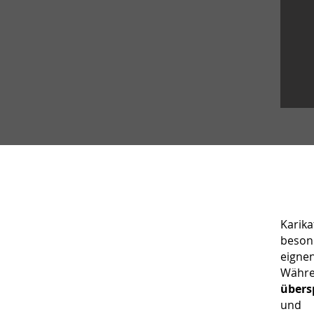
Karik
beson
eignen
Währ
übers
und 